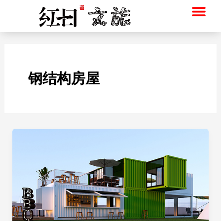
跳
至
内
首页
服务
红日设计
北京红日
红日集装箱
联系
容
钢结构房屋