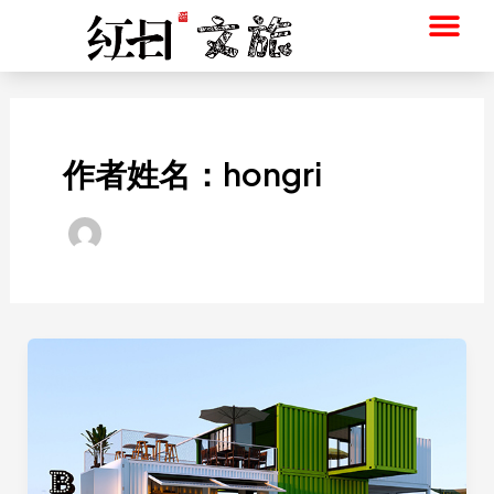
跳
至
内
首页
服务
红日设计
北京红日
红日集装箱
联系
容
作者姓名：hongri