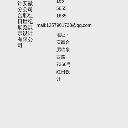
186
计安徽
分公司
5655
合肥红
1635
日世纪
mail:1257961733@qq.com
展览展
示设计
地址：
有限公
安徽合
司
肥临泉
西路
7366号
红日设
计