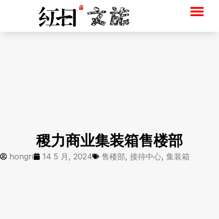
跳
至
内
首页
服务
红日设计
北京红日
红日集装箱
联系
容
稷力商业集装箱售楼部
hongri
14 5 月, 2024
售楼部
,
接待中心
,
集装箱